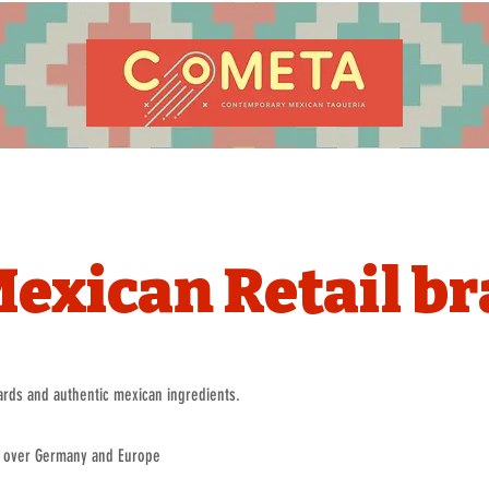
exican Retail b
rds and authentic mexican ingredients.
ll over Germany and Europe