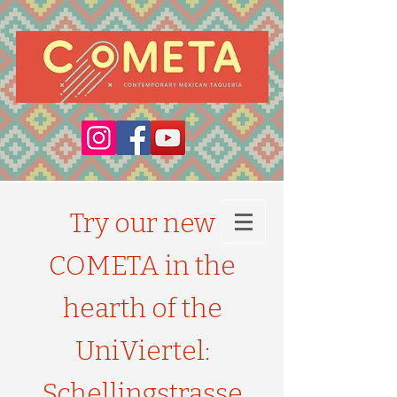
Try our new
COMETA in the
hearth of the
UniViertel:
Schellingstrasse