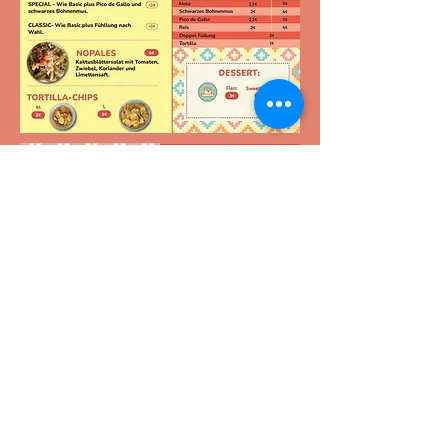
Kontakt
admin@mex-mex.de
Tel:
089 55276787