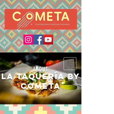
ABOUT
La Taquería by
COMETA