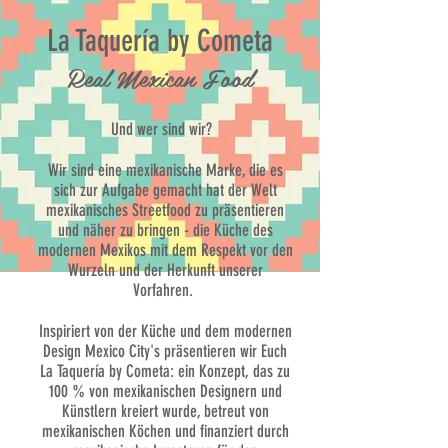
La Taquería by Cometa
Real Mexican Food
Und wer sind wir?
Wir sind eine mexikanische Marke, die es
sich zur Aufgabe gemacht hat der Welt
mexikanisches Streetfood zu präsentieren
und näher zu bringen - die Küche des
modernen Mexikos mit dem Respekt vor den
Wurzeln und der Herkunft unserer
Vorfahren.
Inspiriert von der Küche und dem modernen
Design Mexico City's präsentieren wir Euch
La Taquería by Cometa: ein Konzept, das zu
100 % von mexikanischen Designern und
Künstlern kreiert wurde, betreut von
mexikanischen Köchen und finanziert durch