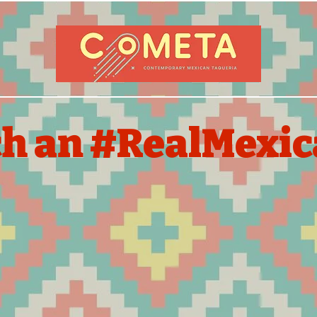
ch an #RealMexi